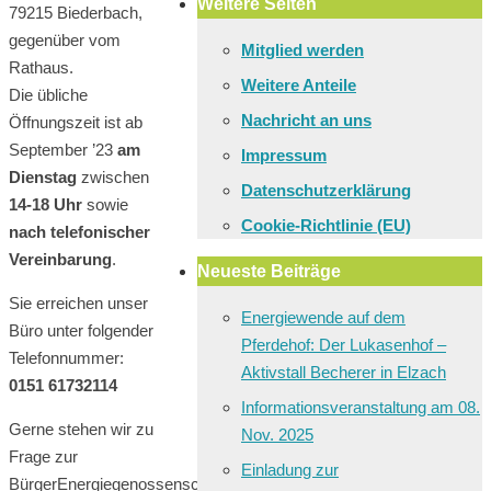
Weitere Seiten
79215 Biederbach,
gegenüber vom
Mitglied werden
Rathaus.
Weitere Anteile
Die übliche
Nachricht an uns
Öffnungszeit ist ab
September ’23
am
Impressum
Dienstag
zwischen
Datenschutzerklärung
14-18 Uhr
sowie
Cookie-Richtlinie (EU)
nach telefonischer
Vereinbarung
.
Neueste Beiträge
Sie erreichen unser
Energiewende auf dem
Büro unter folgender
Pferdehof: Der Lukasenhof –
Telefonnummer:
Aktivstall Becherer in Elzach
0151 61732114
Informationsveranstaltung am 08.
Gerne stehen wir zu
Nov. 2025
Frage zur
Einladung zur
BürgerEnergiegenossenschaft