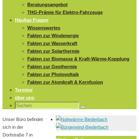
Beratungsangebot
THG-Prämie für Elektro-Fahrzeuge
Häufige Fragen
Wissenswertes
Fakten zur Windenergie
Fakten zur Wasserkraft
Fakten zur Solarthermie
Fakten zur Biomasse & Kraft-Wärme-Kopplung
Fakten zur Geothermie
Fakten zur Photovoltaik
Fakten zur Atomkraft & Kernfusion
Termine
über uns
Suchen
Suchen
nach:
Unser Büro befindet
sich in der
Dorfstraße 7 in