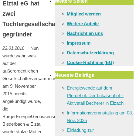
Weitere Seiten
Elztal eG hat
zwei
Mitglied werden
Tochtergesellschaften
Weitere Anteile
Nachricht an uns
gegründet
Impressum
22.01.2016
Nun
Datenschutzerklärung
wurde wahr, was
Cookie-Richtlinie (EU)
auf der
außerordentlichen
Neueste Beiträge
Gesellschafterversammlung
am 9. November
Energiewende auf dem
2015 bereits
Pferdehof: Der Lukasenhof –
angekündigt wurde,
Aktivstall Becherer in Elzach
die
Informationsveranstaltung am 08.
BürgerEnergieGenossenschaft
Nov. 2025
Biederbach & Elztal
Einladung zur
wurde stolze Mutter